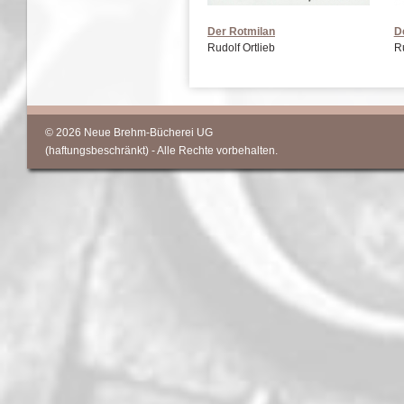
Der Rotmilan
D
Rudolf Ortlieb
Ru
© 2026 Neue Brehm-Bücherei UG
(haftungsbeschränkt) - Alle Rechte vorbehalten.