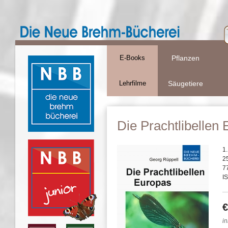
E-Books
Pflanzen
Lehrfilme
Säugetiere
Die Prachtlibellen
1.
2
7
I
€
in