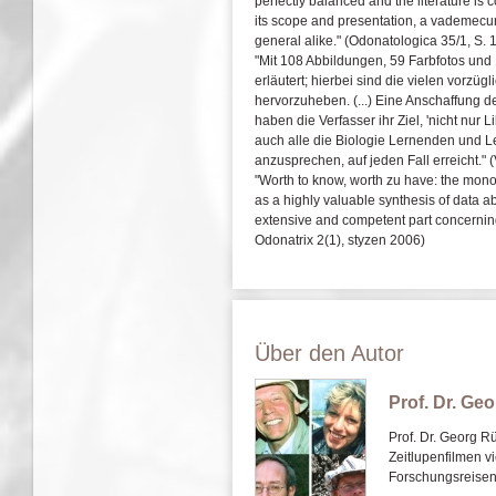
perfectly balanced and the literature i
its scope and presentation, a vademecum
general alike."
(Odonatologica 35/1, S. 
"Mit 108 Abbildungen, 59 Farbfotos und 
erläutert; hierbei sind die vielen vorzü
hervorzuheben. (...) Eine Anschaffung de
haben die Verfasser ihr Ziel, 'nicht nur
auch alle die Biologie Lernenden und 
anzusprechen, auf jeden Fall erreicht."
(
"Worth to know, worth zu have: the mon
as a highly valuable synthesis of data a
extensive and competent part concerning
Odonatrix 2(1), styzen 2006)
Über den Autor
Prof. Dr. Ge
Prof. Dr. Georg R
Zeitlupenfilmen vi
Forschungsreisen