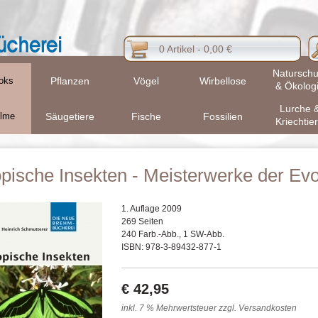
0 Artikel - 0,00 €
Naturschu
oks
Pflanzen
Vögel
Wirbellose
& Ökolog
Lurche 
ilme
Säugetiere
Fische
Fossilien
Kriechtie
pische Insekten - Meisterwerke der Evo
1. Auflage 2009
269 Seiten
240 Farb.-Abb., 1 SW-Abb.
ISBN: 978-3-89432-877-1
€ 42,95
inkl. 7 % Mehrwertsteuer zzgl. Versandkosten