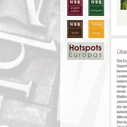
Übe
Die Ev
Superl
besond
Leistu
widers
einig
denkt.
Blatts
zwisch
die vi
beteil
Mikroo
Der Au