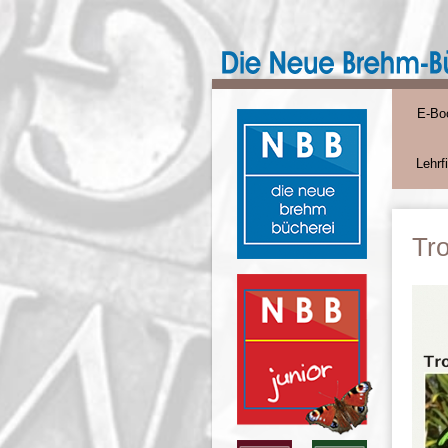
E-Bo
Lehrf
Tro