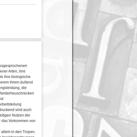
 ausgesprochenen
ener Arten, ihre
e ihre biologische
derem ihrem äußerst
ngsleistung, die
 Wanderheuschrecken
nd
rbeitsteilung
ndruckend sind auch
eitigen Nutzen der
der das Vorkommen von
r allem in den Tropen.