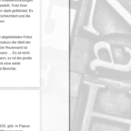
en Insektenordnungen
ellt. Trotz ihrer
 stark gefährdet. Es
rschlechtert und die
ben.
0 abgebildeten Fotos
radezu die Welt der
Der Rezensent ist
n. ... Es ist nicht
n, es ist die große
rk eine weite
d Berichte,
6, geb. in Papua-