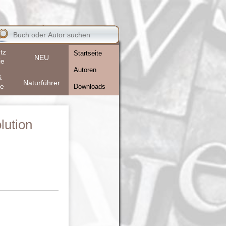
tz
Startseite
NEU
ie
Autoren
&
Naturführer
re
Downloads
lution