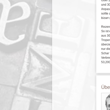
Über 2
und 30
Anpass
sollte
bizarr
Rezen
So ist
aus 30
Tropen
überze
nur di
Schar 
Verbre
53,200
Übe