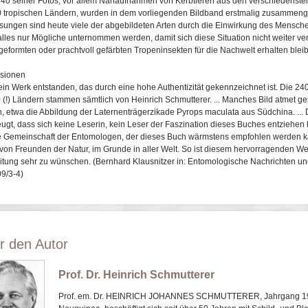
40 seiner Fotos, vor allem Nahaufnahmen von Kerbtieren aus den verschiedenst
 tropischen Ländern, wurden in dem vorliegenden Bildband erstmalig zusammengest
ungen sind heute viele der abgebildeten Arten durch die Einwirkung des Menschen
 alles nur Mögliche unternommen werden, damit sich diese Situation nicht weiter ve
 geformten oder prachtvoll gefärbten Tropeninsekten für die Nachwelt erhalten blei
sionen
 ein Werk entstanden, das durch eine hohe Authentizität gekennzeichnet ist. Die 24
 (!) Ländern stammen sämtlich von Heinrich Schmutterer. ... Manches Bild atmet ge
, etwa die Abbildung der Laternenträgerzikade
Pyrops maculata
aus Südchina. ... 
ugt, dass sich keine Leserin, kein Leser der Faszination dieses Buches entziehen kan
e Gemeinschaft der Entomologen, der dieses Buch wärmstens empfohlen werden kan
von Freunden der Natur, im Grunde in aller Welt. So ist diesem hervorragenden We
itung sehr zu wünschen.
(Bernhard Klausnitzer in: Entomologische Nachrichten un
9/3-4)
r den Autor
Prof. Dr. Heinrich Schmutterer
Prof. em. Dr. HEINRICH JOHANNES SCHMUTTERER, Jahrgang 192