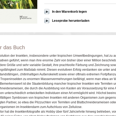
In den Warenkorb legen
Leseprobe herunterladen
r das Buch
olution der Insekten, insbesondere unter tropischen Umweltbedingungen, hat zu
ativen geführt, wenn man ihre enorme Zahl von bisher über einer Million beschrieb
ere Größe und sehr variable Gestalt, ihre prachtvolle Färbung und Zeichnung sowi
ngsfähigkeit zum Maßstab nimmt. Diesen evolutiven Erfolg verdanken sie unter an
tandsfähigen, chitinhaltigen Außenskelett sowie einer oftmals extremen Fortpflanzu
e Tropeninsekten zu enormen Massenvermehrungen befähigt, wenn man etwa an
 Bemerkenswert ist die Staatenbildung mancher tropischer Insekten wie Termiten u
chneiderameisen, die durch die Ausbildung von Kasten als Voraussetzung für eine A
en unterschiedlich entwickelten Individuen einer Art ermöglicht wird. Höchst beei
elfältigen Symbiosen von tropischen Insekten mit anderen Organismen zum gegens
igten Partner, so etwa die Pilzzuchten von Termiten und Blattschneiderameisen o
rganismen im Insektendarm zum Aufschluss von Zellulose.
tor hat die Insektenfotografie als Hobby über fünf Jahrzehnte hinweg betrieben, vo